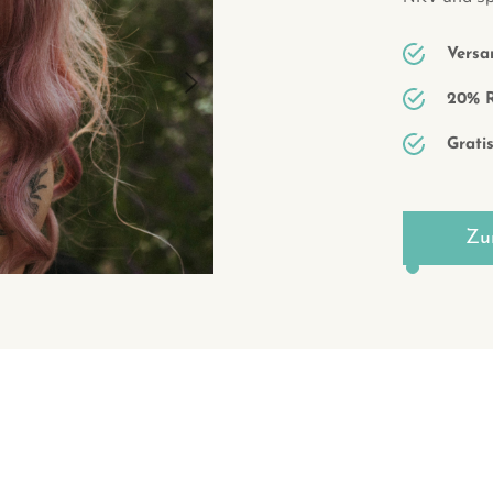
Versa
Next
20% R
Grati
Zu