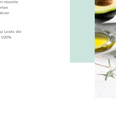
en neueste
erten
Jahren
up Looks die
nd 100%