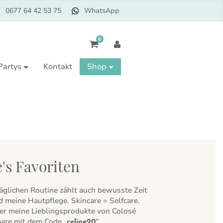
0677 64 42 53 75
WhatsApp
0
Partys
Kontakt
Shop
's Favoriten
äglichen Routine zählt auch bewusste Zeit
d meine Hautpflege. Skincare = Selfcare.
er meine Lieblingsprodukte von Colosé
are mit dem Code „
“
celine20