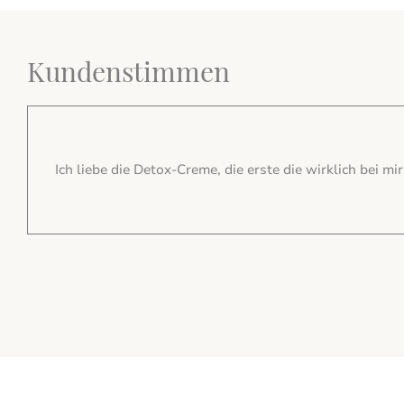
Kundenstimmen
Ich liebe den Duft der Stammzellen-Creme, mein
ious
Sonja T.