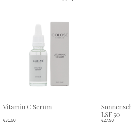
Vitamin C Serum
Sonnensch
LSF 50
€
31,50
€
27,90