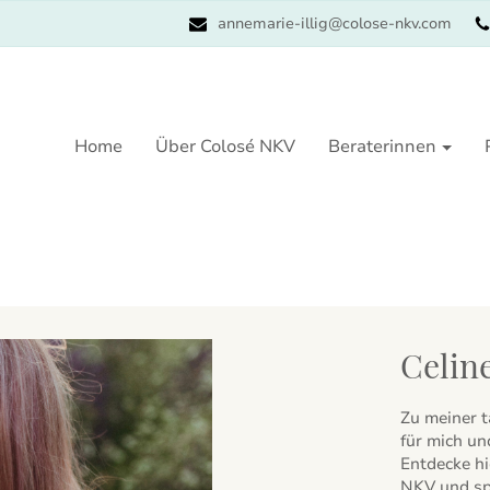
annemarie-illig@colose-nkv.com
Home
Über Colosé NKV
Beraterinnen
Celine
Zu meiner t
für mich un
Entdecke hi
NKV und sp