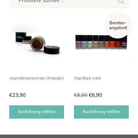
Dieses Produkt weist mehrere Varianten auf. Die Optionen können a
Dieses Produkt weist mehrere Var
Berater-
angebot!
Augenbrauencreme (Pomade)
Nagellack 10ml
€
23,90
€
8,90
€
6,90
Ausführung wählen
Ausführung wählen