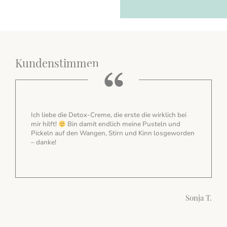
Kundenstimmen
liebe die Detox-Creme, die erste die wirklich bei
Ich liebe den
ilft!
Bin damit endlich meine Pusteln und
Haut hat sich 
eln auf den Wangen, Stirn und Kinn losgeworden
nke!
Sonja T.