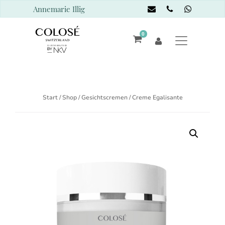
Annemarie Illig
0
Start
/
Shop
/
Gesichtscremen
/ Creme Egalisante