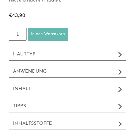
Haut und reduziert Fältchen.
€
43,90
Creme Egalisante Menge
In den Warenkorb
HAUTTYP
ANWENDUNG
INHALT
TIPPS
INHALTSSTOFFE