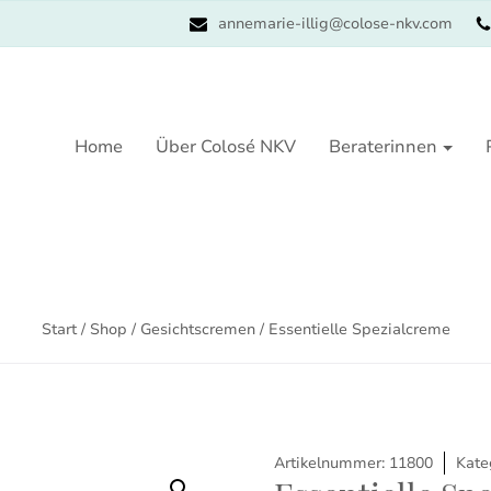
annemarie-illig@colose-nkv.com
Home
Über Colosé NKV
Beraterinnen
Start
/
Shop
/
Gesichtscremen
/ Essentielle Spezialcreme
Artikelnummer:
11800
Kate