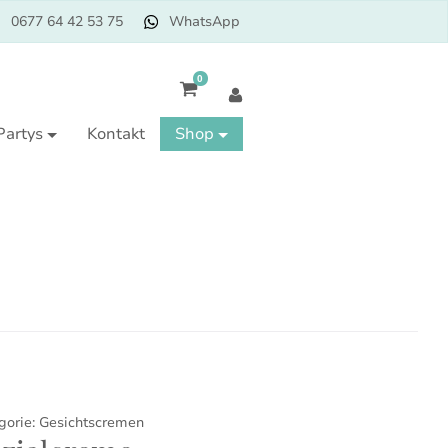
0677 64 42 53 75
WhatsApp
0
Partys
Kontakt
Shop
gorie:
Gesichtscremen