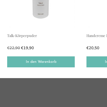
Talk-Körperpuder
Handcreme E
€
22,90
€
19,90
€
20,50
In den Warenkorb
I