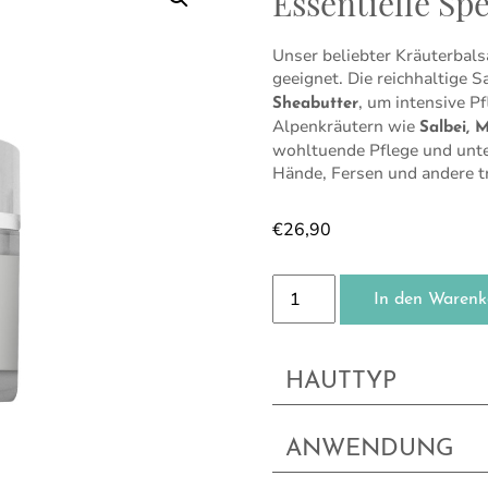
Essentielle Sp
Unser beliebter Kräuterbalsa
geeignet. Die reichhaltige 
, um intensive P
Sheabutter
Alpenkräutern wie
Salbei, 
wohltuende Pflege und unter
Hände, Fersen und andere t
€
26,90
Essentielle Spezialcreme
In den Warenk
HAUTTYP
ANWENDUNG