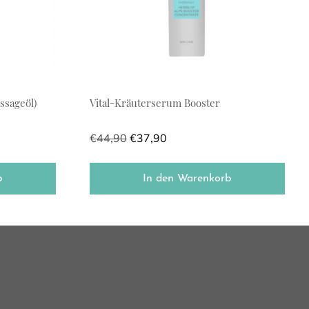
ssageöl)
Vital-Kräuterserum Booster
€
44,90
€
37,90
b
In den Warenkorb