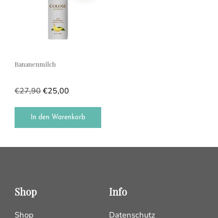
Bananenmilch
€
27,90
€
25,00
In den Warenkorb
Shop
Info
Shop
Datenschutz