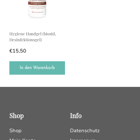
Hygiene Handgel (biozid,
Desinfektionsgel)
€
15,50
In den Warenkorb
Shop
Info
Shop
Datenschutz