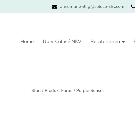
annemarie-illig@colose-nkv.com
Home
Über Colosé NKV
Beraterinnen
Start
/ Produkt Farbe / Purple Sunset