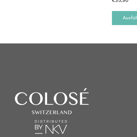
€
35,90
Ausfü