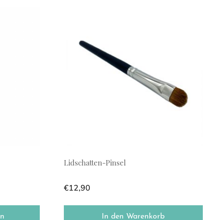
e Varianten auf. Die Optionen können auf der Produktseite ge
Lidschatten-Pinsel
€
12,90
en
In den Warenkorb