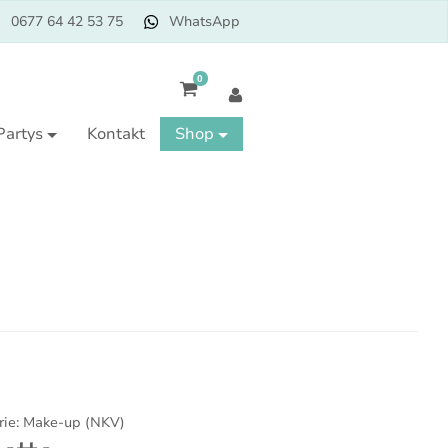
0677 64 42 53 75
WhatsApp
0
Partys
Kontakt
Shop
rie:
Make-up (NKV)