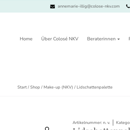
annemarie-illig@colose-nkv.com
Home
Über Colosé NKV
Beraterinnen
Start
/
Shop
/
Make-up (NKV)
/ Lidschattenpalette
Artikelnummer:
n. v.
Katego