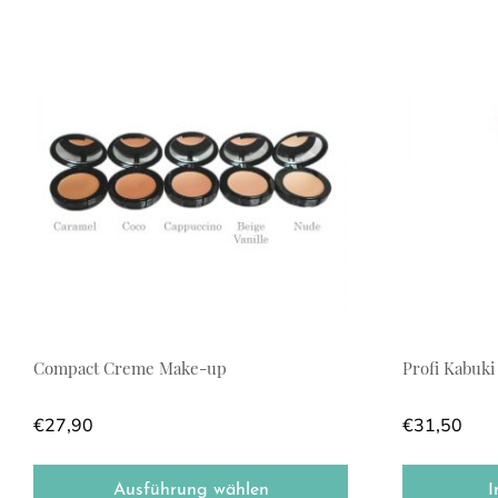
Dieses Produkt weist mehrere Varianten auf. Die Optionen
Compact Creme Make-up
Profi Kabuki
€
27,90
€
31,50
Ausführung wählen
I