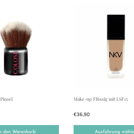
 können auf der Produktseite gewählt werden
Dieses Produkt weist mehrer
 Pinsel
Make-up Flüssig mit LSF15
€
36,90
n den Warenkorb
Ausführung wähl