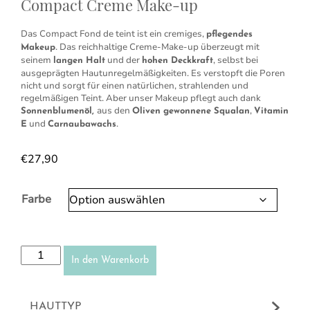
Compact Creme Make-up
Das Compact Fond de teint ist ein cremiges,
pflegendes
. Das reichhaltige Creme-Make-up überzeugt mit
Makeup
seinem
und der
, selbst bei
langen Halt
hohen Deckkraft
ausgeprägten Hautunregelmäßigkeiten. Es verstopft die Poren
nicht und sorgt für einen natürlichen, strahlenden und
regelmäßigen Teint.
Aber unser Makeup pflegt auch dank
aus den
,
Sonnenblumenöl,
Oliven gewonnene Squalan
Vitamin
und
.
E
Carnaubawachs
€
27,90
Farbe
Compact Creme Make-up Menge
In den Warenkorb
HAUTTYP