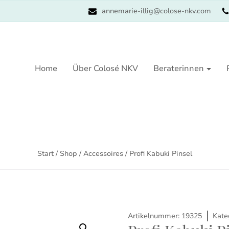
annemarie-illig@colose-nkv.com
Home
Über Colosé NKV
Beraterinnen
Start
/
Shop
/
Accessoires
/ Profi Kabuki Pinsel
Artikelnummer:
19325
Kate