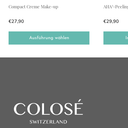
Compact Creme Make-up
AHA³-Peelin
€
27,90
€
29,90
Ausführung wählen
I