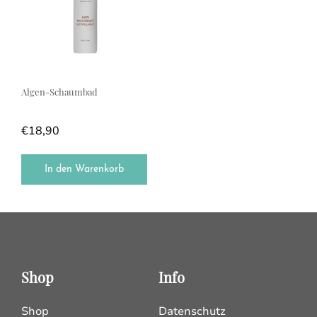
Algen-Schaumbad
€
18,90
In den Warenkorb
Shop
Info
Shop
Datenschutz