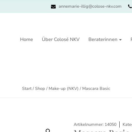
annemarie-illig@colose-nkv.com
Home
Über Colosé NKV
Beraterinnen
Start
/
Shop
/
Make-up (NKV)
/ Mascara Basic
Artikelnummer:
14050
Kate