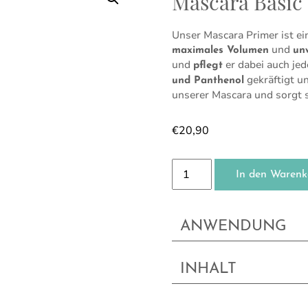
Mascara Basic
Unser Mascara Primer ist ei
und
maximales Volumen
un
und
er dabei auch je
pflegt
gekräftigt un
und Panthenol
unserer Mascara und sorgt 
€
20,90
Mascara Basic Menge
In den Warenk
ANWENDUNG
INHALT