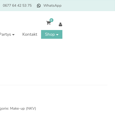
0677 64 42 53 75
WhatsApp
0
Partys
Kontakt
Shop
gorie:
Make-up (NKV)